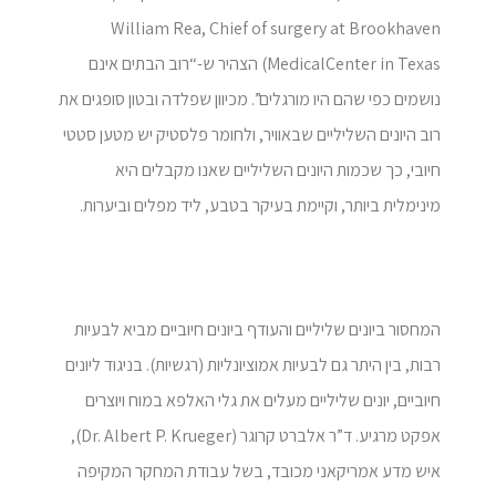
William Rea, Chief of surgery at Brookhaven
MedicalCenter in Texas) הצהיר ש-“רוב הבתים אינם
נושמים כפי שהם היו מורגלים”. מכיוון שפלדה ובטון סופגים את
רוב היונים השליליים שבאוויר, ולחומר פלסטיק יש מטען סטטי
חיובי, כך שכמות היונים השליליים שאנו מקבלים היא
מינימלית ביותר, וקיימת בעיקר בטבע, ליד מפלים וביערות.
המחסור ביונים שליליים והעודף ביונים חיוביים מביא לבעיות
רבות, בין היתר גם לבעיות אמוציונליות (רגשיות). בניגוד ליונים
חיוביים, יונים שליליים מעלים את גלי האלפא במוח ויוצרים
אפקט מרגיע. ד”ר אלברט קרוגר (Dr. Albert P. Krueger),
איש מדע אמריקאני מכובד, בשל עבודת המחקר המקיפה