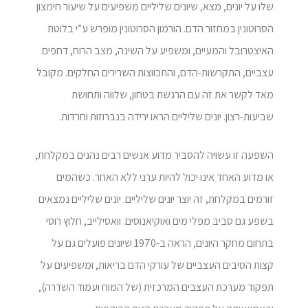
שלו על יונים, מצא, שיונים שליליים משפיעים על שיעור חימצון
הסרוטונין במחזור הדם. הורמון הסרוטונין מופרש ע”י בלוטת
האיצטרובל והמעיים, ומשפיע על השינה, מצב הרוח, דחפים
עצביים, התקרשות-הדם, והתכווצות השרירים החלקים. מקובל
מאד לקשר את זה עם הרגשת בטחון, שלווה ותחושת
שביעות-רצון. יונים שליליים הראו ירידה בנברוזות וחרדות.
השפעה זו עשויה להסביר מדוע אנשים רבים נהנים במקלחת,
או מדוע האחד אינו יכול להיות ערני ללא האחר. כשהמים
זורמים במקלחת, זה יוצר יונים שליליים. יונים שליליים נמצאים
בשפע גם סביב מפלי מים ואוקיאנוסים. וואסילייב, חלוץ רוסי
בתחום מחקר היונים, הראה ב-1970 שיונים פועלים גם על
קצות הסיבים העצביים של עורקי הדם בריאות, ומשפיעים על
תפקוד מערכת העצבים המרכזית (של המוח ועמוד השדרה),