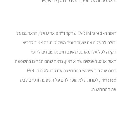
ובאמצעותה על תפקוד מערכת הגוף ההיקפית.
חומר ה- FAR Infrared שחקר ד"ר פואד י.גאלי, הראה גם על
יכולת להעלות את שעור היונים השליליים. זה אמור להביא
הקלה לכל אלו מאתנו, שאינם חיים או עובדים לחופי
האוקיאנוס. האנשים שהוא ראיין, נראה שהם הבחינו בהשפעה
המרגיעה תוך שימוש בתחבושות עם טכנולוגית ה- FAR
Infrared, למרות שלא סופר להם על השפעה זו טרם לבשו
את התחבושות.