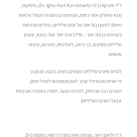
ד”ר איגו קורנבלה (Dr. Igho Hart Kornblueh), פיסיקאי,
מצא שחולים אחרי ניתוח, שנחשפו (במסגרת הטפול שלאחר
ניתוח) למינון גבוה יותר של יונים שליליים, החלימו מהניתוח
במהירות גבוהה יותר – 57% מהר יותר. ועוד נמצא, שיונים
שליליים מסייעים, כך נראה, לאלרגיות, מיגרנות, ובעיות
סינוסים.
למרות שיונים שליליים נמצאים בשפע בטבע (וכמעט
פי-שניים מהנורמלי קרוב לאוקיאנוסים או למפלי מים),
הסביבה בה אנו חיים, למרבה הצער, חסרה בתמיכה אנרגטית
זו (של היונים השליליים).
ד”ר ויליאם ריאה, מנתח ראשי במרכז רפואי בטקסס (Dr.