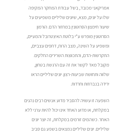
אמריקאני מכובד, בשל עבודת המחקר המקיפה
שלו על יונים, מצא, שיונים שליליים משפיעים על
שיעור חימצון הסרוטונין במחזור הדם. הורמון
הסרוטונין מופרש ע”י בלוטת האיצטרובל והמעיים,
ומשפיע על השינה, מצב הרוח, דחפים עצביים,
התקרשות-הדם, והתכווצות השרירים החלקים.
מקובל מאד לקשר את זה עם הרגשת בטחון,
שלווה ותחושת שביעות-רצון. יונים שליליים הראו
ירידה בנברוזות וחרדות.
השפעה זו עשויה להסביר מדוע אנשים רבים נהנים
במקלחת, או מדוע האחד אינו יכול להיות ערני ללא
האחר. כשהמים זורמים במקלחת, זה יוצר יונים
שליליים. יונים שליליים נמצאים בשפע גם סביב