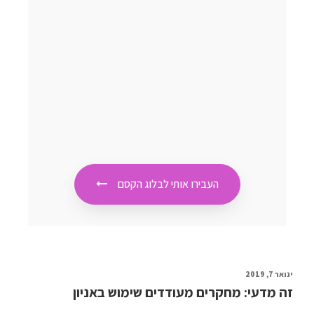
בשמי,בשם
היולדות ש
תינוקותיהן
כשאמא מר
טוב,היא פנ
פיזית וריג
לטיפול רג
בתינוקה).
מעניין לקרו
העבירו אותי לבלוג הקסם
ינואר 7, 2019
זה מדעי: מחקרים מעודדים שימוש באניון