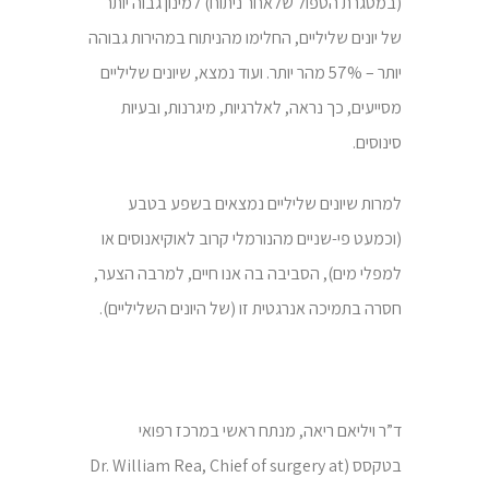
(במסגרת הטפול שלאחר ניתוח) למינון גבוה יותר
של יונים שליליים, החלימו מהניתוח במהירות גבוהה
יותר – 57% מהר יותר. ועוד נמצא, שיונים שליליים
מסייעים, כך נראה, לאלרגיות, מיגרנות, ובעיות
סינוסים.
למרות שיונים שליליים נמצאים בשפע בטבע
(וכמעט פי-שניים מהנורמלי קרוב לאוקיאנוסים או
למפלי מים), הסביבה בה אנו חיים, למרבה הצער,
חסרה בתמיכה אנרגטית זו (של היונים השליליים).
ד”ר ויליאם ריאה, מנתח ראשי במרכז רפואי
בטקסס (Dr. William Rea, Chief of surgery at