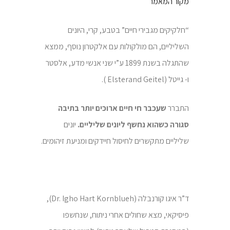
מקור המאמר
“חלקיקים מגבירי חיים” בטבע, קרי, היונים
השליליים, הם מולקולות עם אלקטרון נוסף, ממצא
שהתגלה בשנת 1899 ע”י שני אנשי מדע, אלסטר
ו- גייטל (Elsterand Geitel ).
התברר
שעכבר חי חיים ארוכים יותר בתיבה
סגורה כשהוא נחשף ליונים שליליים.
יונים
שליליים מתקשרים לחיסול חיידקים ומניעת זיהומים.
ד”ר איגו קורנבלה (Dr. Igho Hart Kornblueh),
פיסיקאי, מצא שחולים אחרי ניתוח, שנחשפו