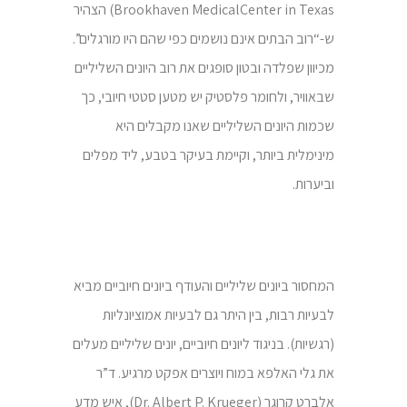
Brookhaven MedicalCenter in Texas) הצהיר
ש-“רוב הבתים אינם נושמים כפי שהם היו מורגלים”.
מכיוון שפלדה ובטון סופגים את רוב היונים השליליים
שבאוויר, ולחומר פלסטיק יש מטען סטטי חיובי, כך
שכמות היונים השליליים שאנו מקבלים היא
מינימלית ביותר, וקיימת בעיקר בטבע, ליד מפלים
וביערות.
המחסור ביונים שליליים והעודף ביונים חיוביים מביא
לבעיות רבות, בין היתר גם לבעיות אמוציונליות
(רגשיות). בניגוד ליונים חיוביים, יונים שליליים מעלים
את גלי האלפא במוח ויוצרים אפקט מרגיע. ד”ר
אלברט קרוגר (Dr. Albert P. Krueger), איש מדע