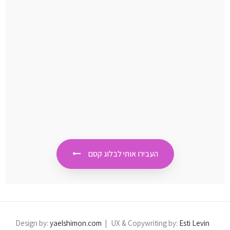
הנקה
להוד
בשמ
היול
תינו
כשא
טוב,
פיזי
לטיפ
בתינ
מעניי
העבירו אותי לבלוג קסם
Design by:
yaelshimon.com
​ | UX & Copywriting by:
Esti Levin