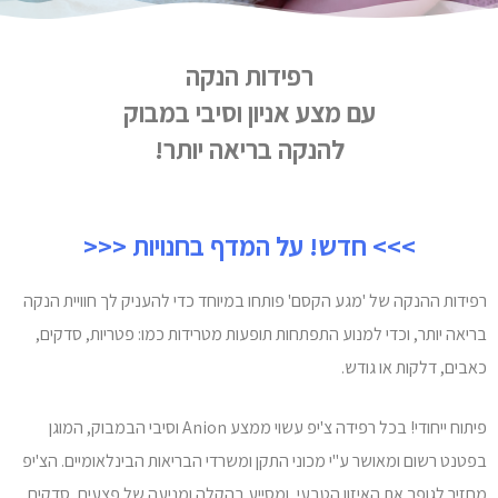
רפידות הנקה
עם מצע אניון וסיבי במבוק
להנקה בריאה יותר!
>>> חדש! על המדף בחנויות <<<
רפידות ההנקה של 'מגע הקסם' פותחו במיוחד כדי להעניק לך חוויית הנקה
בריאה יותר, וכדי למנוע התפתחות תופעות מטרידות כמו: פטריות, סדקים,
כאבים, דלקות או גודש.
פיתוח ייחודי! בכל רפידה צ'יפ עשוי ממצע Anion וסיבי הבמבוק, המוגן
בפטנט רשום ומאושר ע"י מכוני התקן ומשרדי הבריאות הבינלאומיים. הצ'יפ
מחזיר לגופך את האיזון הטבעי, ומסייע בהקלה ומניעה של פצעים, סדקים,