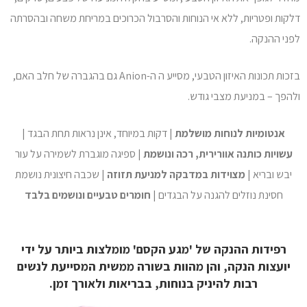
דלקות ופטריות, ללא אי הנוחות והסרבול הכרוכים במריחת משחה ובהסרתה
לפני ההנקה.
בזכות תכונות האיזון הטבעי, מסייע ה ה-Anion גם בהגברה של חלב האם,
ולהפך – במניעת מצבי גודש.
אנטומיות לנוחות מושלמת
| דקות במיוחד, אינן נראות תחת הבגד |
עשויות כותנה אוורירית, רכה ונושמת
| ספיגה מוגברת לשמירה על עור
יבש ובריא |
מצוידות במדבקה למניעת תזוזה
| שכבה חיצונית נושמת
חסינת נוזלים להגנה על הבגדים |
חומרים טבעיים ונושמים בלבד
רפידות ההנקה של 'מגע הקסם' מומלצות ביותר על ידי
יועצות הנקה, והן מהוות בשורה ממשית המסייעת לנשים
רבות להיניק בנוחות, בבריאות ולאורך זמן.